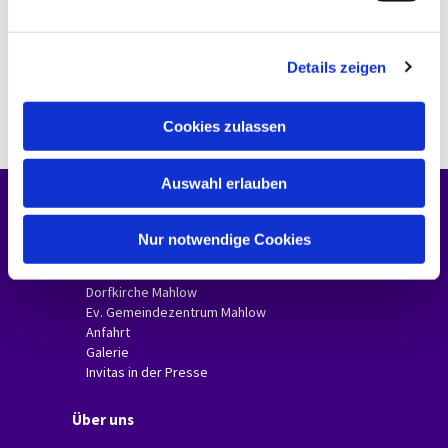
n
g
Details zeigen
s
a
u
Cookies zulassen
s
w
Auswahl erlauben
a
h
Unsere Gemeinde
l
Nur notwendige Cookies
Gemeindebriefe
Dorfkirche Glasow
Dorfkirche Mahlow
Ev. Gemeindezentrum Mahlow
Anfahrt
Galerie
Invitas in der Presse
Über uns