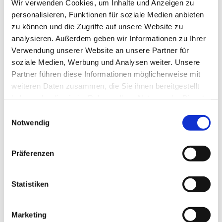
Wir verwenden Cookies, um Inhalte und Anzeigen zu
Sonntag, 30. Januar 2028, 10:00 Uhr
personalisieren, Funktionen für soziale Medien anbieten
zu können und die Zugriffe auf unsere Website zu
Dorfkirche Blankenfelde, Blankenfelder
analysieren. Außerdem geben wir Informationen zu Ihrer
Dorfstraße 50, 15827 Blankenfelde-
Verwendung unserer Website an unsere Partner für
Mahlow
soziale Medien, Werbung und Analysen weiter. Unsere
Partner führen diese Informationen möglicherweise mit
weiteren Daten zusammen, die Sie ihnen bereitgestellt
haben oder die sie im Rahmen Ihrer Nutzung der Dienste
gesammelt haben.
E
Notwendig
i
n
w
Präferenzen
i
l
l
Statistiken
i
g
Marketing
u