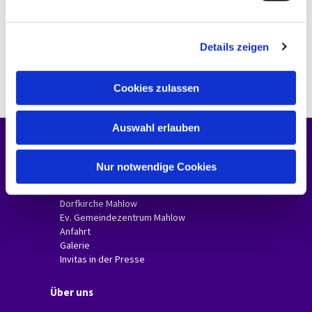
n
g
Details zeigen
s
a
u
Cookies zulassen
s
w
Auswahl erlauben
a
h
Unsere Gemeinde
l
Nur notwendige Cookies
Gemeindebriefe
Dorfkirche Glasow
Dorfkirche Mahlow
Ev. Gemeindezentrum Mahlow
Anfahrt
Galerie
Invitas in der Presse
Über uns