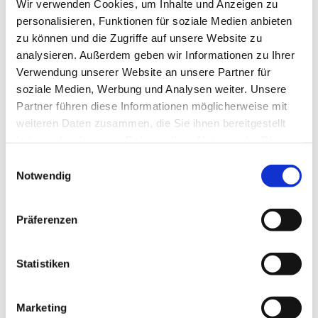
Wir verwenden Cookies, um Inhalte und Anzeigen zu
Sonntag, 5. Dezember 2027, 10:00 Uhr
personalisieren, Funktionen für soziale Medien anbieten
zu können und die Zugriffe auf unsere Website zu
Dorfkirche Blankenfelde, Blankenfelder
analysieren. Außerdem geben wir Informationen zu Ihrer
Dorfstraße 50, 15827 Blankenfelde-
Verwendung unserer Website an unsere Partner für
Mahlow
soziale Medien, Werbung und Analysen weiter. Unsere
Partner führen diese Informationen möglicherweise mit
weiteren Daten zusammen, die Sie ihnen bereitgestellt
haben oder die sie im Rahmen Ihrer Nutzung der Dienste
gesammelt haben.
E
Notwendig
i
n
w
Präferenzen
i
l
l
Statistiken
i
g
Marketing
u