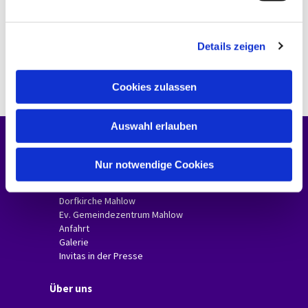
n
g
Details zeigen
s
a
u
Cookies zulassen
s
w
Auswahl erlauben
a
h
Unsere Gemeinde
l
Nur notwendige Cookies
Gemeindebriefe
Dorfkirche Glasow
Dorfkirche Mahlow
Ev. Gemeindezentrum Mahlow
Anfahrt
Galerie
Invitas in der Presse
Über uns