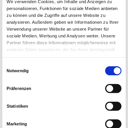
Wir verwenden Cookies, um Inhalte und Anzeigen zu
Sonntag, 10. Oktober 2027, 10:00 Uhr
personalisieren, Funktionen für soziale Medien anbieten
zu können und die Zugriffe auf unsere Website zu
Dorfkirche Blankenfelde, Blankenfelder
analysieren. Außerdem geben wir Informationen zu Ihrer
Dorfstraße 50, 15827 Blankenfelde-
Verwendung unserer Website an unsere Partner für
Mahlow
soziale Medien, Werbung und Analysen weiter. Unsere
Partner führen diese Informationen möglicherweise mit
weiteren Daten zusammen, die Sie ihnen bereitgestellt
haben oder die sie im Rahmen Ihrer Nutzung der Dienste
gesammelt haben.
E
Notwendig
i
n
w
Präferenzen
i
l
l
Statistiken
i
g
Marketing
u