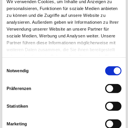
Wir verwenden Cookies, um Inhalte und Anzeigen zu
Sonntag, 18. Juli 2027, 10:00 Uhr
personalisieren, Funktionen für soziale Medien anbieten
zu können und die Zugriffe auf unsere Website zu
Dorfkirche Blankenfelde, Blankenfelder
analysieren. Außerdem geben wir Informationen zu Ihrer
Dorfstraße 50, 15827 Blankenfelde-
Verwendung unserer Website an unsere Partner für
Mahlow
soziale Medien, Werbung und Analysen weiter. Unsere
Partner führen diese Informationen möglicherweise mit
weiteren Daten zusammen, die Sie ihnen bereitgestellt
haben oder die sie im Rahmen Ihrer Nutzung der Dienste
gesammelt haben.
E
Notwendig
i
n
w
Präferenzen
i
l
l
Statistiken
i
g
Marketing
u