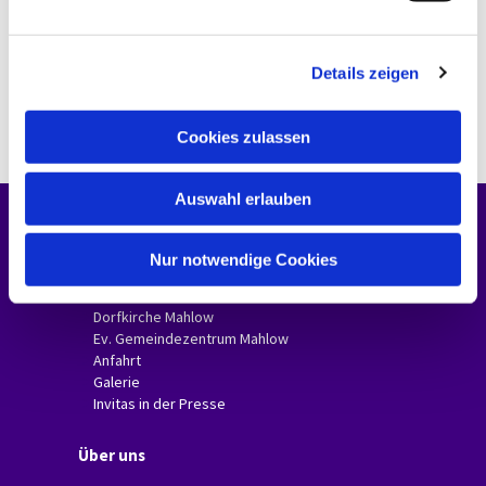
n
g
Details zeigen
s
a
u
Cookies zulassen
s
w
Auswahl erlauben
a
h
Unsere Gemeinde
l
Nur notwendige Cookies
Gemeindebriefe
Dorfkirche Glasow
Dorfkirche Mahlow
Ev. Gemeindezentrum Mahlow
Anfahrt
Galerie
Invitas in der Presse
Über uns