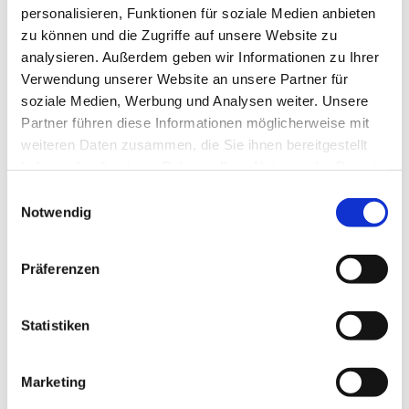
Sonntag, 14. Februar 2027, 10:00 Uhr
personalisieren, Funktionen für soziale Medien anbieten
zu können und die Zugriffe auf unsere Website zu
analysieren. Außerdem geben wir Informationen zu Ihrer
Dorfkirche Blankenfelde, Blankenfelder
Verwendung unserer Website an unsere Partner für
Dorfstr. 50, 15827 Blankenfelde-Mahlow
soziale Medien, Werbung und Analysen weiter. Unsere
Partner führen diese Informationen möglicherweise mit
weiteren Daten zusammen, die Sie ihnen bereitgestellt
haben oder die sie im Rahmen Ihrer Nutzung der Dienste
gesammelt haben.
E
Notwendig
i
n
w
Präferenzen
i
l
l
Statistiken
i
g
Marketing
u