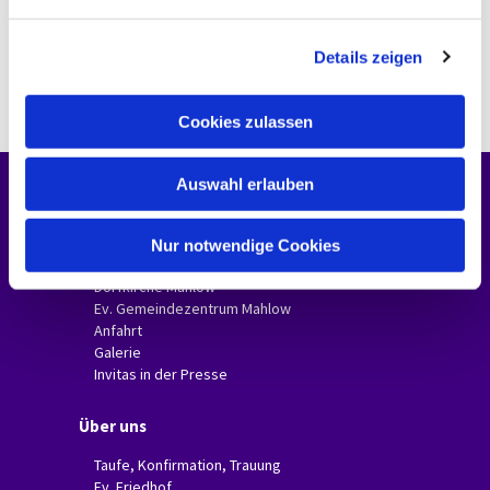
n
g
Details zeigen
s
a
u
Cookies zulassen
s
w
Auswahl erlauben
a
Unsere Gemeinde
h
l
Gemeindebriefe
Nur notwendige Cookies
Dorfkirche Glasow
Dorfkirche Mahlow
Ev. Gemeindezentrum Mahlow
Anfahrt
Galerie
Invitas in der Presse
Über uns
Taufe, Konfirmation, Trauung
Ev. Friedhof