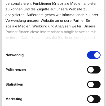
Sonntag, 6. Dezember 2026, 10:00 Uhr
personalisieren, Funktionen für soziale Medien anbieten
zu können und die Zugriffe auf unsere Website zu
analysieren. Außerdem geben wir Informationen zu Ihrer
Dorfkirche Blankenfelde, Blankenfelder
Verwendung unserer Website an unsere Partner für
Dorfstr. 50, 15827 Blankenfelde-Mahlow
soziale Medien, Werbung und Analysen weiter. Unsere
Partner führen diese Informationen möglicherweise mit
weiteren Daten zusammen, die Sie ihnen bereitgestellt
haben oder die sie im Rahmen Ihrer Nutzung der Dienste
gesammelt haben.
E
Notwendig
i
n
w
Präferenzen
i
l
l
Statistiken
i
g
Marketing
u