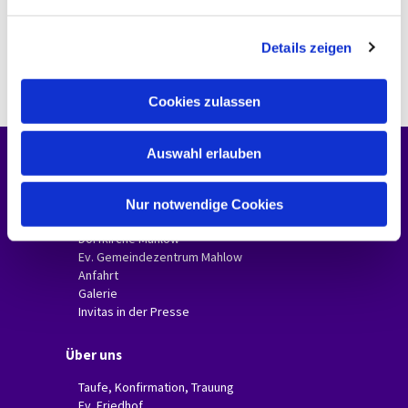
n
g
Details zeigen
s
a
u
Cookies zulassen
s
w
Auswahl erlauben
a
Unsere Gemeinde
h
l
Gemeindebriefe
Nur notwendige Cookies
Dorfkirche Glasow
Dorfkirche Mahlow
Ev. Gemeindezentrum Mahlow
Anfahrt
Galerie
Invitas in der Presse
Über uns
Taufe, Konfirmation, Trauung
Ev. Friedhof