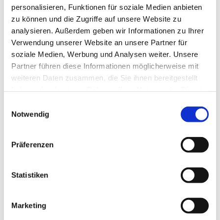
Sonntag, 1. November 2026, 10:00 Uhr
personalisieren, Funktionen für soziale Medien anbieten
zu können und die Zugriffe auf unsere Website zu
analysieren. Außerdem geben wir Informationen zu Ihrer
Dorfkirche Blankenfelde, Blankenfelder
Verwendung unserer Website an unsere Partner für
Dorfstr. 50, 15827 Blankenfelde-Mahlow
soziale Medien, Werbung und Analysen weiter. Unsere
Partner führen diese Informationen möglicherweise mit
weiteren Daten zusammen, die Sie ihnen bereitgestellt
haben oder die sie im Rahmen Ihrer Nutzung der Dienste
gesammelt haben.
E
Notwendig
i
n
w
Präferenzen
i
l
l
Statistiken
i
g
Marketing
u