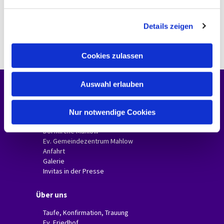
n
g
Details zeigen
s
a
u
Cookies zulassen
s
w
Auswahl erlauben
a
Unsere Gemeinde
h
l
Gemeindebriefe
Nur notwendige Cookies
Dorfkirche Glasow
Dorfkirche Mahlow
Ev. Gemeindezentrum Mahlow
Anfahrt
Galerie
Invitas in der Presse
Über uns
Taufe, Konfirmation, Trauung
Ev. Friedhof