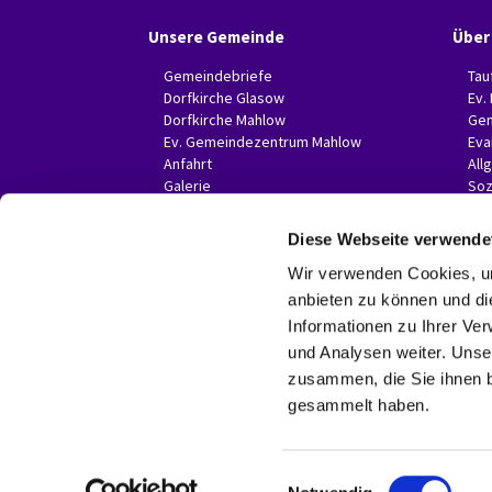
Unsere Gemeinde
Über
Gemeindebriefe
Tau
Dorfkirche Glasow
Ev.
Dorfkirche Mahlow
Gem
Ev. Gemeindezentrum Mahlow
Eva
Anfahrt
All
Galerie
Soz
Invitas in der Presse
Diese Webseite verwende
Wir verwenden Cookies, um
anbieten zu können und di
Informationen zu Ihrer Ve
und Analysen weiter. Unse
zusammen, die Sie ihnen b
gesammelt haben.
E