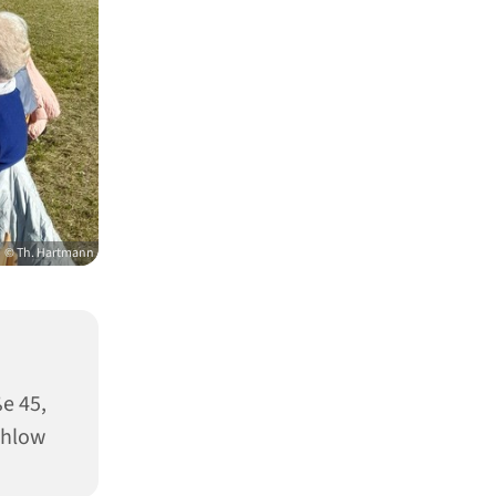
© Th. Hartmann
e 45,
ahlow