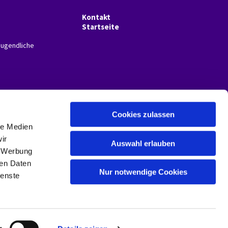
Kontakt
Startseite
Jugendliche
Cookies zulassen
le Medien
ir
Auswahl erlauben
, Werbung
ren Daten
Nur notwendige Cookies
ienste