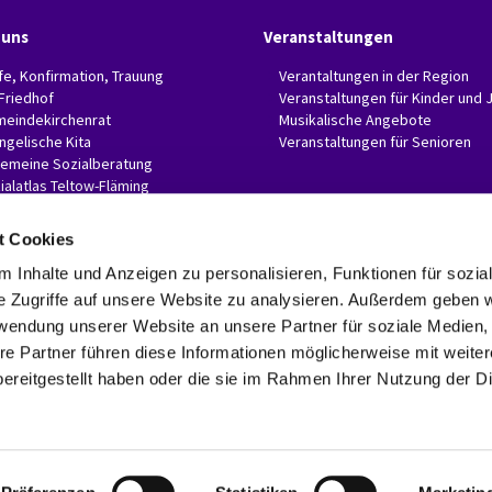
 uns
Veranstaltungen
fe, Konfirmation, Trauung
Verantaltungen in der Region
 Friedhof
Veranstaltungen für Kinder und 
eindekirchenrat
Musikalische Angebote
ngelische Kita
Veranstaltungen für Senioren
gemeine Sozialberatung
ialatlas Teltow-Fläming
t Cookies
 Inhalte und Anzeigen zu personalisieren, Funktionen für sozia
e Zugriffe auf unsere Website zu analysieren. Außerdem geben w
Evangelische Invitaskirchengemeinde Glasow-Mahlow

Rathenaustr. 45
rwendung unserer Website an unsere Partner für soziale Medien
15831 Blankenfelde-Mahlow
re Partner führen diese Informationen möglicherweise mit weite
Telefon: 03379 374407 Fax: 03379 374470

ereitgestellt haben oder die sie im Rahmen Ihrer Nutzung der D
invitaskg-glasow-mahlow@kkzf.de

Kontaktinformationen
Datenschutzerklärung
ChurchDesk-Login