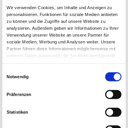
Wir verwenden Cookies, um Inhalte und Anzeigen zu
personalisieren, Funktionen für soziale Medien anbieten
Dienstag, 22. Juni 2027, 13:00 Uhr
zu können und die Zugriffe auf unsere Website zu
analysieren. Außerdem geben wir Informationen zu Ihrer
Ev. Gemeindezentrum Mahlow,
Verwendung unserer Website an unsere Partner für
Rathenaustraße 45, 15831 Blankenfelde-
soziale Medien, Werbung und Analysen weiter. Unsere
Mahlow
Partner führen diese Informationen möglicherweise mit
weiteren Daten zusammen, die Sie ihnen bereitgestellt
haben oder die sie im Rahmen Ihrer Nutzung der Dienste
gesammelt haben.
E
Notwendig
i
n
w
Präferenzen
i
l
l
Statistiken
i
g