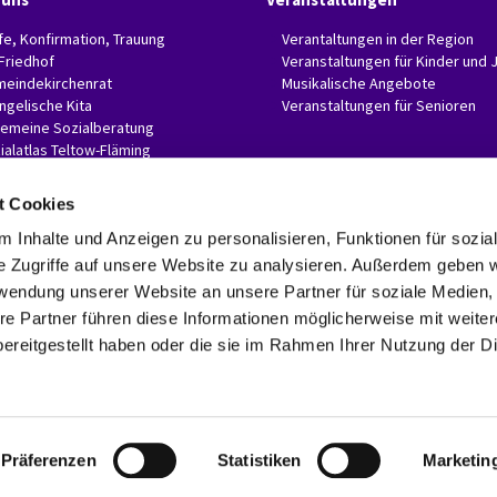
fe, Konfirmation, Trauung
Verantaltungen in der Region
 Friedhof
Veranstaltungen für Kinder und 
eindekirchenrat
Musikalische Angebote
ngelische Kita
Veranstaltungen für Senioren
gemeine Sozialberatung
ialatlas Teltow-Fläming
t Cookies
 Inhalte und Anzeigen zu personalisieren, Funktionen für sozia
e Zugriffe auf unsere Website zu analysieren. Außerdem geben w
Evangelische Invitaskirchengemeinde Glasow-Mahlow

Rathenaustr. 45
rwendung unserer Website an unsere Partner für soziale Medien
15831 Blankenfelde-Mahlow
re Partner führen diese Informationen möglicherweise mit weite
Telefon: 03379 374407 Fax: 03379 374470

ereitgestellt haben oder die sie im Rahmen Ihrer Nutzung der D
invitaskg-glasow-mahlow@kkzf.de

Kontaktinformationen
Datenschutzerklärung
ChurchDesk-Login
Präferenzen
Statistiken
Marketin