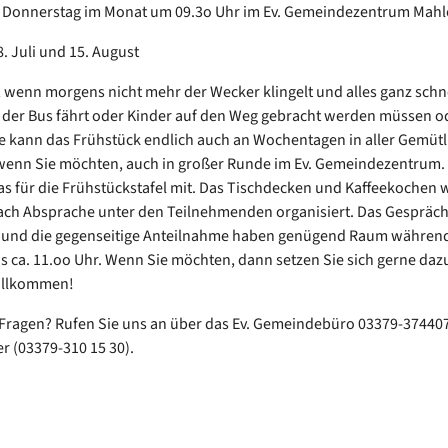
n Donnerstag im Monat um 09.3o Uhr im Ev. Gemeindezentrum Mah
8. Juli und 15. August
 wenn morgens nicht mehr der Wecker klingelt und alles ganz schn
 der Bus fährt oder Kinder auf den Weg gebracht werden müssen od
e kann das Frühstück endlich auch an Wochentagen in aller Gemütl
wenn Sie möchten, auch in großer Runde im Ev. Gemeindezentrum.
as für die Frühstückstafel mit. Das Tischdecken und Kaffeekochen 
ch Absprache unter den Teilnehmenden organisiert. Das Gespräch
 und die gegenseitige Anteilnahme haben genügend Raum während 
is ca. 11.oo Uhr. Wenn Sie möchten, dann setzen Sie sich gerne dazu
willkommen!
Fragen? Rufen Sie uns an über das Ev. Gemeindebüro 03379-37440
r (03379-310 15 30).