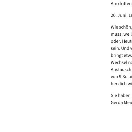
Am dritte
20. Juni, 1
Wie schön,
muss, weil
oder. Heut
sein. Und 
bringt etw
Wechsel na
Austausch
von 9.3o b
herzlich 
Sie haben 
Gerda Meie