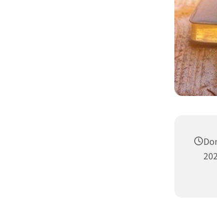
Don
202