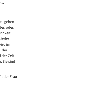
low:
ell gehen
er, oder,
ichkeit
 Jeder
wird im
, der
der Zeit
. Sie sind
7 oder Frau