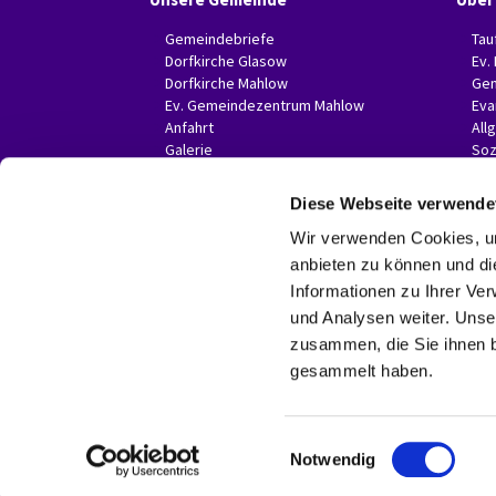
Gemeindebriefe
Tau
Dorfkirche Glasow
Ev.
Dorfkirche Mahlow
Gem
Ev. Gemeindezentrum Mahlow
Eva
Anfahrt
All
Galerie
Soz
Invitas in der Presse
Diese Webseite verwende
Wir verwenden Cookies, um
anbieten zu können und di
Informationen zu Ihrer Ve
und Analysen weiter. Unse
zusammen, die Sie ihnen b
gesammelt haben.
E
Notwendig
i