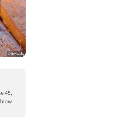
© Invitaskg
e 45,
ahlow