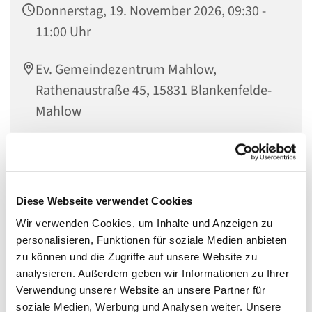
Donnerstag, 19. November 2026, 09:30 -
11:00 Uhr
Ev. Gemeindezentrum Mahlow,
Rathenaustraße 45, 15831 Blankenfelde-
Mahlow
Am dritten Donnerstag im Monat um 09.3o Uhr im Ev.
Diese Webseite verwendet Cookies
Gemeindezentrum Mahlow:
Wir verwenden Cookies, um Inhalte und Anzeigen zu
20. Juni, 18. Juli und 15. August
personalisieren, Funktionen für soziale Medien anbieten
zu können und die Zugriffe auf unsere Website zu
Wie schön, wenn morgens nicht mehr der Wecker klingelt
analysieren. Außerdem geben wir Informationen zu Ihrer
und alles ganz schnell gehen muss, weil der Bus fährt
Verwendung unserer Website an unsere Partner für
oder Kinder auf den Weg gebracht werden müssen oder,
soziale Medien, Werbung und Analysen weiter. Unsere
oder, oder. Heute kann das Frühstück endlich auch an