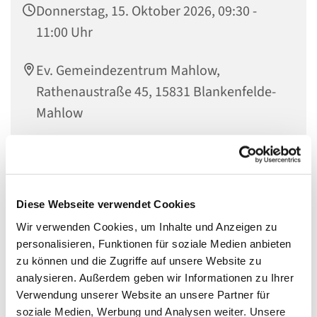
Donnerstag, 15. Oktober 2026, 09:30 -
11:00 Uhr
Ev. Gemeindezentrum Mahlow,
Rathenaustraße 45, 15831 Blankenfelde-
Mahlow
Am dritten Donnerstag im Monat um 09.3o Uhr im Ev.
Diese Webseite verwendet Cookies
Gemeindezentrum Mahlow:
Wir verwenden Cookies, um Inhalte und Anzeigen zu
20. Juni, 18. Juli und 15. August
personalisieren, Funktionen für soziale Medien anbieten
zu können und die Zugriffe auf unsere Website zu
Wie schön, wenn morgens nicht mehr der Wecker klingelt
analysieren. Außerdem geben wir Informationen zu Ihrer
und alles ganz schnell gehen muss, weil der Bus fährt
Verwendung unserer Website an unsere Partner für
oder Kinder auf den Weg gebracht werden müssen oder,
soziale Medien, Werbung und Analysen weiter. Unsere
oder, oder. Heute kann das Frühstück endlich auch an