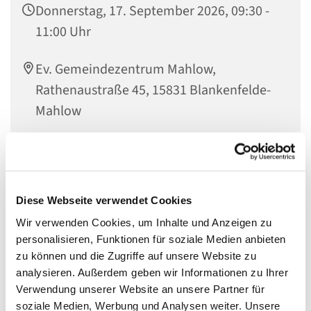
Donnerstag, 17. September 2026, 09:30 -
11:00 Uhr
Ev. Gemeindezentrum Mahlow,
Rathenaustraße 45, 15831 Blankenfelde-
Mahlow
Am dritten Donnerstag im Monat um 09.3o Uhr im Ev.
Diese Webseite verwendet Cookies
Gemeindezentrum Mahlow:
Wir verwenden Cookies, um Inhalte und Anzeigen zu
20. Juni, 18. Juli und 15. August
personalisieren, Funktionen für soziale Medien anbieten
zu können und die Zugriffe auf unsere Website zu
Wie schön, wenn morgens nicht mehr der Wecker klingelt
analysieren. Außerdem geben wir Informationen zu Ihrer
und alles ganz schnell gehen muss, weil der Bus fährt
Verwendung unserer Website an unsere Partner für
oder Kinder auf den Weg gebracht werden müssen oder,
soziale Medien, Werbung und Analysen weiter. Unsere
oder, oder. Heute kann das Frühstück endlich auch an