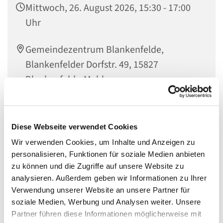
Mittwoch, 26. August 2026, 15:30 - 17:00
Uhr
Gemeindezentrum Blankenfelde,
Blankenfelder Dorfstr. 49, 15827
Blankenfelde-Mahlow
Diese Webseite verwendet Cookies
Eltern-Kind-Café
Wir verwenden Cookies, um Inhalte und Anzeigen zu
personalisieren, Funktionen für soziale Medien anbieten
Mittwochs um 15.30 Uhr sind Familien mit Kindern
zu können und die Zugriffe auf unsere Website zu
herzlich in das Gemeindezentrum Blankenfelde
analysieren. Außerdem geben wir Informationen zu Ihrer
eingeladen bei Kaffee und Kuchen gemeinsam über die
Verwendung unserer Website an unsere Partner für
Welt und Gott ins Gespräch zu kommen.
soziale Medien, Werbung und Analysen weiter. Unsere
Partner führen diese Informationen möglicherweise mit