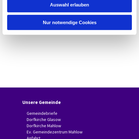
Auswahl erlauben
a
h
l
Nur notwendige Cookies
Unsere Gemeinde
Gemeindebriefe
Dorfkirche Glasow
Dorfkirche Mahlow
Ev. Gemeindezentrum Mahlow
Anfahrt