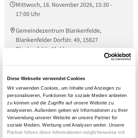
Mittwoch, 18. November 2026, 15:30 -
17:00 Uhr
Gemeindezentrum Blankenfelde,
Blankenfelder Dorfstr. 49, 15827
Blankenfelde-Mahlow
Diese Webseite verwendet Cookies
Eltern-Kind-Café
Wir verwenden Cookies, um Inhalte und Anzeigen zu
personalisieren, Funktionen für soziale Medien anbieten
Mittwochs um 15.30 Uhr sind Familien mit Kindern
zu können und die Zugriffe auf unsere Website zu
herzlich in das Gemeindezentrum Blankenfelde
analysieren. Außerdem geben wir Informationen zu Ihrer
eingeladen bei Kaffee und Kuchen gemeinsam über die
Verwendung unserer Website an unsere Partner für
Welt und Gott ins Gespräch zu kommen.
soziale Medien, Werbung und Analysen weiter. Unsere
Partner führen diese Informationen möglicherweise mit