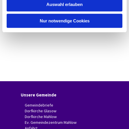
Auswahl erlauben
a
h
l
Nur notwendige Cookies
Unsere Gemeinde
Gemeindebriefe
Dorfkirche Glasow
Dorfkirche Mahlow
Ev. Gemeindezentrum Mahlow
Anfahrt