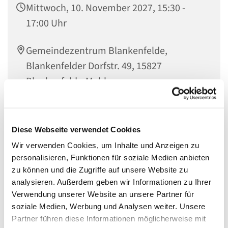
Mittwoch, 10. November 2027, 15:30 -
17:00 Uhr
Gemeindezentrum Blankenfelde,
Blankenfelder Dorfstr. 49, 15827
Blankenfelde-Mahlow
Diese Webseite verwendet Cookies
Eltern-Kind-Café
Wir verwenden Cookies, um Inhalte und Anzeigen zu
personalisieren, Funktionen für soziale Medien anbieten
Mittwochs um 15.30 Uhr sind Familien mit Kindern
zu können und die Zugriffe auf unsere Website zu
herzlich in das Gemeindezentrum Blankenfelde
analysieren. Außerdem geben wir Informationen zu Ihrer
eingeladen bei Kaffee und Kuchen gemeinsam über die
Verwendung unserer Website an unsere Partner für
Welt und Gott ins Gespräch zu kommen.
soziale Medien, Werbung und Analysen weiter. Unsere
Partner führen diese Informationen möglicherweise mit