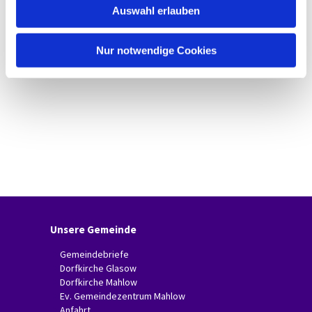
Auswahl erlauben
a
h
l
Nur notwendige Cookies
Unsere Gemeinde
Gemeindebriefe
Dorfkirche Glasow
Dorfkirche Mahlow
Ev. Gemeindezentrum Mahlow
Anfahrt