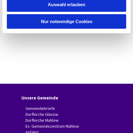
Auswahl erlauben
a
h
l
Nur notwendige Cookies
Unsere Gemeinde
Gemeindebriefe
Dorfkirche Glasow
Dorfkirche Mahlow
Ev. Gemeindezentrum Mahlow
Anfahrt