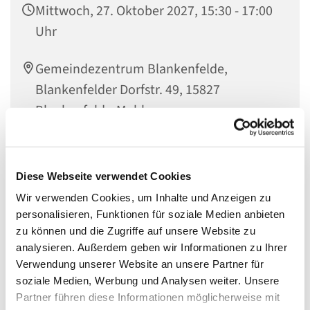
Mittwoch, 27. Oktober 2027, 15:30 - 17:00
Uhr
Gemeindezentrum Blankenfelde,
Blankenfelder Dorfstr. 49, 15827
Blankenfelde-Mahlow
Diese Webseite verwendet Cookies
Eltern-Kind-Café
Wir verwenden Cookies, um Inhalte und Anzeigen zu
personalisieren, Funktionen für soziale Medien anbieten
Mittwochs um 15.30 Uhr sind Familien mit Kindern
zu können und die Zugriffe auf unsere Website zu
herzlich in das Gemeindezentrum Blankenfelde
analysieren. Außerdem geben wir Informationen zu Ihrer
eingeladen bei Kaffee und Kuchen gemeinsam über die
Verwendung unserer Website an unsere Partner für
Welt und Gott ins Gespräch zu kommen.
soziale Medien, Werbung und Analysen weiter. Unsere
Partner führen diese Informationen möglicherweise mit