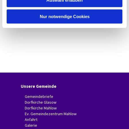
Auswahl erlauben
a
h
l
Nur notwendige Cookies
Unsere Gemeinde
Gemeindebriefe
Dorfkirche Glasow
Dorfkirche Mahlow
Ev. Gemeindezentrum Mahlow
Anfahrt
Galerie