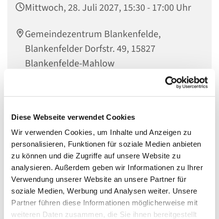
Mittwoch, 28. Juli 2027, 15:30 - 17:00 Uhr
Gemeindezentrum Blankenfelde,
Blankenfelder Dorfstr. 49, 15827
Blankenfelde-Mahlow
Diese Webseite verwendet Cookies
Eltern-Kind-Café
Wir verwenden Cookies, um Inhalte und Anzeigen zu
Mittwochs um 15.30 Uhr sind Familien mit Kindern
personalisieren, Funktionen für soziale Medien anbieten
herzlich in das Gemeindezentrum Blankenfelde
zu können und die Zugriffe auf unsere Website zu
eingeladen bei Kaffee und Kuchen gemeinsam über die
analysieren. Außerdem geben wir Informationen zu Ihrer
Welt und Gott ins Gespräch zu kommen.
Verwendung unserer Website an unsere Partner für
soziale Medien, Werbung und Analysen weiter. Unsere
Partner führen diese Informationen möglicherweise mit
weiteren Daten zusammen, die Sie ihnen bereitgestellt