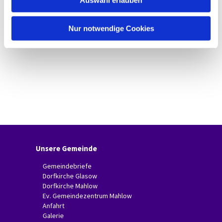
Auswahl erlauben
a
h
l
Nur notwendige Cookies
Unsere Gemeinde
Gemeindebriefe
Dorfkirche Glasow
Dorfkirche Mahlow
Ev. Gemeindezentrum Mahlow
Anfahrt
Galerie