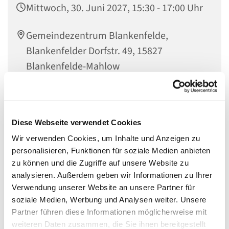
Mittwoch, 30. Juni 2027, 15:30 - 17:00 Uhr
Gemeindezentrum Blankenfelde,
Blankenfelder Dorfstr. 49, 15827
Blankenfelde-Mahlow
Diese Webseite verwendet Cookies
Eltern-Kind-Café
Wir verwenden Cookies, um Inhalte und Anzeigen zu
Mittwochs um 15.30 Uhr sind Familien mit Kindern
personalisieren, Funktionen für soziale Medien anbieten
herzlich in das Gemeindezentrum Blankenfelde
zu können und die Zugriffe auf unsere Website zu
eingeladen bei Kaffee und Kuchen gemeinsam über die
analysieren. Außerdem geben wir Informationen zu Ihrer
Welt und Gott ins Gespräch zu kommen.
Verwendung unserer Website an unsere Partner für
soziale Medien, Werbung und Analysen weiter. Unsere
Partner führen diese Informationen möglicherweise mit
weiteren Daten zusammen, die Sie ihnen bereitgestellt