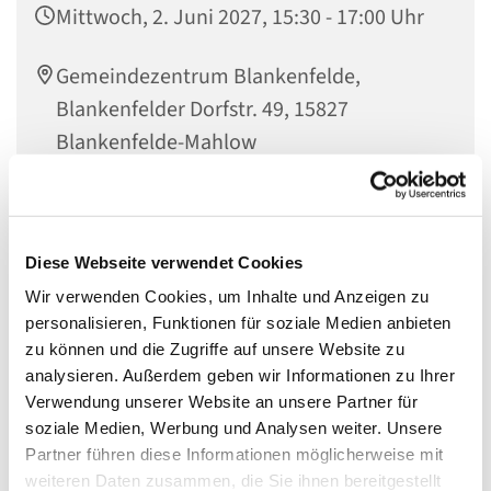
Mittwoch, 2. Juni 2027, 15:30 - 17:00 Uhr
Gemeindezentrum Blankenfelde,
Blankenfelder Dorfstr. 49, 15827
Blankenfelde-Mahlow
Diese Webseite verwendet Cookies
Eltern-Kind-Café
Wir verwenden Cookies, um Inhalte und Anzeigen zu
Mittwochs um 15.30 Uhr sind Familien mit Kindern
personalisieren, Funktionen für soziale Medien anbieten
herzlich in das Gemeindezentrum Blankenfelde
zu können und die Zugriffe auf unsere Website zu
eingeladen bei Kaffee und Kuchen gemeinsam über die
analysieren. Außerdem geben wir Informationen zu Ihrer
Welt und Gott ins Gespräch zu kommen.
Verwendung unserer Website an unsere Partner für
soziale Medien, Werbung und Analysen weiter. Unsere
Partner führen diese Informationen möglicherweise mit
weiteren Daten zusammen, die Sie ihnen bereitgestellt