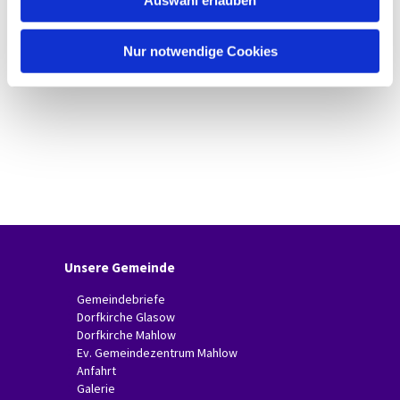
Auswahl erlauben
a
h
l
Nur notwendige Cookies
Unsere Gemeinde
Gemeindebriefe
Dorfkirche Glasow
Dorfkirche Mahlow
Ev. Gemeindezentrum Mahlow
Anfahrt
Galerie