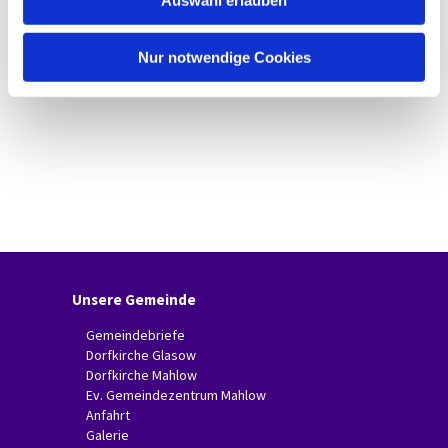
Auswahl erlauben
a
h
l
Nur notwendige Cookies
Unsere Gemeinde
Gemeindebriefe
Dorfkirche Glasow
Dorfkirche Mahlow
Ev. Gemeindezentrum Mahlow
Anfahrt
Galerie