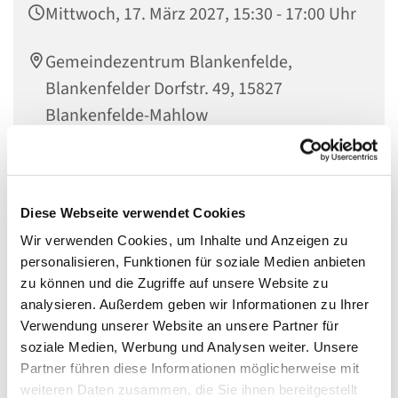
Mittwoch, 17. März 2027, 15:30 - 17:00 Uhr
Gemeindezentrum Blankenfelde,
Blankenfelder Dorfstr. 49, 15827
Blankenfelde-Mahlow
Diese Webseite verwendet Cookies
Eltern-Kind-Café
Wir verwenden Cookies, um Inhalte und Anzeigen zu
Mittwochs um 15.30 Uhr sind Familien mit Kindern
personalisieren, Funktionen für soziale Medien anbieten
herzlich in das Gemeindezentrum Blankenfelde
zu können und die Zugriffe auf unsere Website zu
eingeladen bei Kaffee und Kuchen gemeinsam über die
analysieren. Außerdem geben wir Informationen zu Ihrer
Welt und Gott ins Gespräch zu kommen.
Verwendung unserer Website an unsere Partner für
soziale Medien, Werbung und Analysen weiter. Unsere
Partner führen diese Informationen möglicherweise mit
weiteren Daten zusammen, die Sie ihnen bereitgestellt