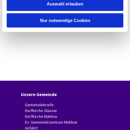
Auswahl erlauben
a
h
l
Nur notwendige Cookies
Unsere Gemeinde
Gemeindebriefe
Dorfkirche Glasow
Dorfkirche Mahlow
Ev. Gemeindezentrum Mahlow
Anfahrt