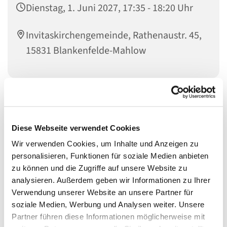
Dienstag, 1. Juni 2027, 17:35 - 18:20 Uhr
Invitaskirchengemeinde, Rathenaustr. 45,
15831 Blankenfelde-Mahlow
Musikinteressierte Kinder im Übergang zum Jugendalter
sind genau richtig bei den
Diese Webseite verwendet Cookies
KREATIVEN KÖPFEN
Wir verwenden Cookies, um Inhalte und Anzeigen zu
personalisieren, Funktionen für soziale Medien anbieten
zu können und die Zugriffe auf unsere Website zu
Die Kreativen Köpfe haben sich aus den
analysieren. Außerdem geben wir Informationen zu Ihrer
Gemeindemusikern entwickelt. Wir singen, meistens
Verwendung unserer Website an unsere Partner für
deutsche oder englische Songs des 20. und 21.
soziale Medien, Werbung und Analysen weiter. Unsere
Jahrhunderts, und entwickeln eigene Ideen zur
Partner führen diese Informationen möglicherweise mit
szenischen Umsetzung von Liedern und Texten. Dabei