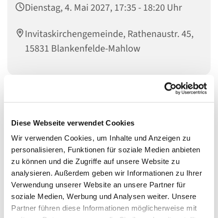
Dienstag, 4. Mai 2027, 17:35 - 18:20 Uhr
Invitaskirchengemeinde, Rathenaustr. 45,
15831 Blankenfelde-Mahlow
Musikinteressierte Kinder im Übergang zum Jugendalter
sind genau richtig bei den
Diese Webseite verwendet Cookies
KREATIVEN KÖPFEN
Wir verwenden Cookies, um Inhalte und Anzeigen zu
personalisieren, Funktionen für soziale Medien anbieten
zu können und die Zugriffe auf unsere Website zu
Die Kreativen Köpfe haben sich aus den
analysieren. Außerdem geben wir Informationen zu Ihrer
Gemeindemusikern entwickelt. Wir singen, meistens
Verwendung unserer Website an unsere Partner für
deutsche oder englische Songs des 20. und 21.
soziale Medien, Werbung und Analysen weiter. Unsere
Jahrhunderts, und entwickeln eigene Ideen zur
Partner führen diese Informationen möglicherweise mit
szenischen Umsetzung von Liedern und Texten. Dabei