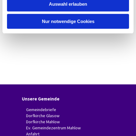
Auswahl erlauben
a
h
l
Nur notwendige Cookies
Unsere Gemeinde
Gemeindebriefe
Dorfkirche Glasow
Dorfkirche Mahlow
Ev. Gemeindezentrum Mahlow
Anfahrt