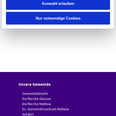
Auswahl erlauben
a
h
l
Nur notwendige Cookies
Unsere Gemeinde
Gemeindebriefe
Dorfkirche Glasow
Dorfkirche Mahlow
Ev. Gemeindezentrum Mahlow
Anfahrt