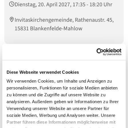
Dienstag, 20. April 2027, 17:35 - 18:20 Uhr
Invitaskirchengemeinde, Rathenaustr. 45,
15831 Blankenfelde-Mahlow
Musikinteressierte Kinder im Übergang zum Jugendalter
sind genau richtig bei den
Diese Webseite verwendet Cookies
KREATIVEN KÖPFEN
Wir verwenden Cookies, um Inhalte und Anzeigen zu
personalisieren, Funktionen für soziale Medien anbieten
zu können und die Zugriffe auf unsere Website zu
Die Kreativen Köpfe haben sich aus den
analysieren. Außerdem geben wir Informationen zu Ihrer
Gemeindemusikern entwickelt. Wir singen, meistens
Verwendung unserer Website an unsere Partner für
deutsche oder englische Songs des 20. und 21.
soziale Medien, Werbung und Analysen weiter. Unsere
Jahrhunderts, und entwickeln eigene Ideen zur
Partner führen diese Informationen möglicherweise mit
szenischen Umsetzung von Liedern und Texten. Dabei