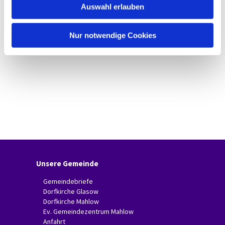
Auswahl erlauben
a
h
l
Nur notwendige Cookies
Unsere Gemeinde
Gemeindebriefe
Dorfkirche Glasow
Dorfkirche Mahlow
Ev. Gemeindezentrum Mahlow
Anfahrt