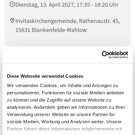
Dienstag, 13. April 2027, 17:35 - 18:20 Uhr
Invitaskirchengemeinde, Rathenaustr. 45,
15831 Blankenfelde-Mahlow
Musikinteressierte Kinder im Übergang zum Jugendalter
sind genau richtig bei den
Diese Webseite verwendet Cookies
KREATIVEN KÖPFEN
Wir verwenden Cookies, um Inhalte und Anzeigen zu
personalisieren, Funktionen für soziale Medien anbieten
zu können und die Zugriffe auf unsere Website zu
Die Kreativen Köpfe haben sich aus den
analysieren. Außerdem geben wir Informationen zu Ihrer
Gemeindemusikern entwickelt. Wir singen, meistens
Verwendung unserer Website an unsere Partner für
deutsche oder englische Songs des 20. und 21.
soziale Medien, Werbung und Analysen weiter. Unsere
Jahrhunderts, und entwickeln eigene Ideen zur
Partner führen diese Informationen möglicherweise mit
szenischen Umsetzung von Liedern und Texten. Dabei