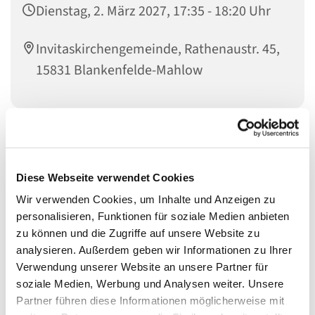
Dienstag, 2. März 2027, 17:35 - 18:20 Uhr
Invitaskirchengemeinde, Rathenaustr. 45,
15831 Blankenfelde-Mahlow
Musikinteressierte Kinder im Übergang zum Jugendalter
sind genau richtig bei den
Diese Webseite verwendet Cookies
KREATIVEN KÖPFEN
Wir verwenden Cookies, um Inhalte und Anzeigen zu
personalisieren, Funktionen für soziale Medien anbieten
zu können und die Zugriffe auf unsere Website zu
Die Kreativen Köpfe haben sich aus den
analysieren. Außerdem geben wir Informationen zu Ihrer
Gemeindemusikern entwickelt. Wir singen, meistens
Verwendung unserer Website an unsere Partner für
deutsche oder englische Songs des 20. und 21.
soziale Medien, Werbung und Analysen weiter. Unsere
Jahrhunderts, und entwickeln eigene Ideen zur
Partner führen diese Informationen möglicherweise mit
szenischen Umsetzung von Liedern und Texten. Dabei