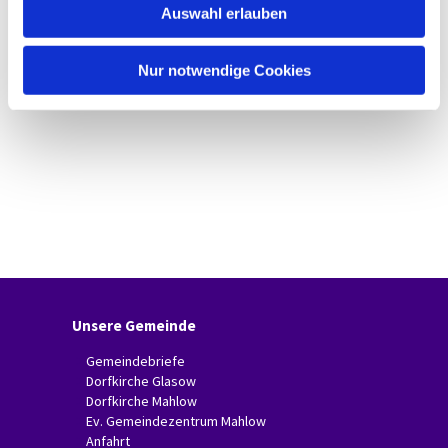
Auswahl erlauben
a
h
l
Nur notwendige Cookies
Unsere Gemeinde
Gemeindebriefe
Dorfkirche Glasow
Dorfkirche Mahlow
Ev. Gemeindezentrum Mahlow
Anfahrt