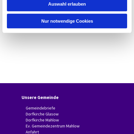
Auswahl erlauben
a
h
l
Nur notwendige Cookies
Unsere Gemeinde
Gemeindebriefe
Dorfkirche Glasow
Dorfkirche Mahlow
Ev. Gemeindezentrum Mahlow
Anfahrt