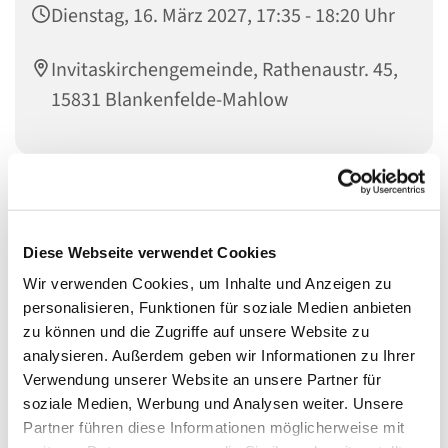
Dienstag, 16. März 2027, 17:35 - 18:20 Uhr
Invitaskirchengemeinde, Rathenaustr. 45,
15831 Blankenfelde-Mahlow
Musikinteressierte Kinder im Übergang zum Jugendalter
sind genau richtig bei den
Diese Webseite verwendet Cookies
KREATIVEN KÖPFEN
Wir verwenden Cookies, um Inhalte und Anzeigen zu
personalisieren, Funktionen für soziale Medien anbieten
zu können und die Zugriffe auf unsere Website zu
Die Kreativen Köpfe haben sich aus den
analysieren. Außerdem geben wir Informationen zu Ihrer
Gemeindemusikern entwickelt. Wir singen, meistens
Verwendung unserer Website an unsere Partner für
deutsche oder englische Songs des 20. und 21.
soziale Medien, Werbung und Analysen weiter. Unsere
Jahrhunderts, und entwickeln eigene Ideen zur
Partner führen diese Informationen möglicherweise mit
szenischen Umsetzung von Liedern und Texten. Dabei