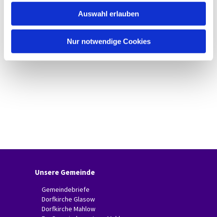
w
Auswahl erlauben
a
h
l
Nur notwendige Cookies
Unsere Gemeinde
Gemeindebriefe
Dorfkirche Glasow
Dorfkirche Mahlow