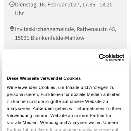
Dienstag, 16. Februar 2027, 17:35 - 18:20
Uhr
Invitaskirchengemeinde, Rathenaustr. 45,
15831 Blankenfelde-Mahlow
Musikinteressierte Kinder im Übergang zum Jugendalter
sind genau richtig bei den
Diese Webseite verwendet Cookies
Wir verwenden Cookies, um Inhalte und Anzeigen zu
KREATIVEN KÖPFEN
personalisieren, Funktionen für soziale Medien anbieten
zu können und die Zugriffe auf unsere Website zu
analysieren. Außerdem geben wir Informationen zu Ihrer
Die Kreativen Köpfe haben sich aus den
Verwendung unserer Website an unsere Partner für
Gemeindemusikern entwickelt. Wir singen, meistens
soziale Medien, Werbung und Analysen weiter. Unsere
deutsche oder englische Songs des 20. und 21.
Partner führen diese Informationen möglicherweise mit
Jahrhunderts, und entwickeln eigene Ideen zur