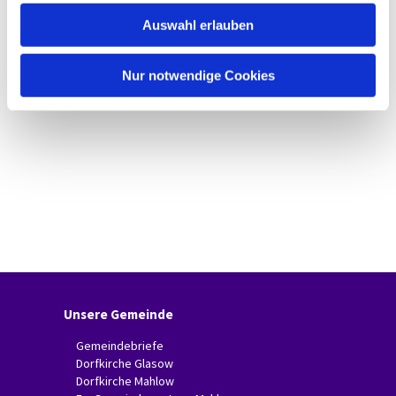
w
Auswahl erlauben
a
h
l
Nur notwendige Cookies
Unsere Gemeinde
Gemeindebriefe
Dorfkirche Glasow
Dorfkirche Mahlow