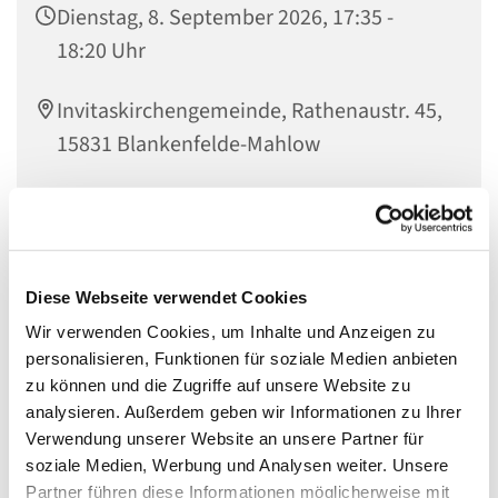
Dienstag, 8. September 2026, 17:35 -
18:20 Uhr
Invitaskirchengemeinde, Rathenaustr. 45,
15831 Blankenfelde-Mahlow
Musikinteressierte Kinder im Übergang zum Jugendalter
sind genau richtig bei den
Diese Webseite verwendet Cookies
Wir verwenden Cookies, um Inhalte und Anzeigen zu
KREATIVEN KÖPFEN
personalisieren, Funktionen für soziale Medien anbieten
zu können und die Zugriffe auf unsere Website zu
analysieren. Außerdem geben wir Informationen zu Ihrer
Die Kreativen Köpfe haben sich aus den
Verwendung unserer Website an unsere Partner für
Gemeindemusikern entwickelt. Wir singen, meistens
soziale Medien, Werbung und Analysen weiter. Unsere
deutsche oder englische Songs des 20. und 21.
Partner führen diese Informationen möglicherweise mit
Jahrhunderts, und entwickeln eigene Ideen zur