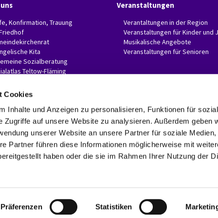
 uns
Veranstaltungen
fe, Konfirmation, Trauung
Verantaltungen in der Region
 Friedhof
Veranstaltungen für Kinder und 
eindekirchenrat
Musikalische Angebote
ngelische Kita
Veranstaltungen für Senioren
gemeine Sozialberatung
ialatlas Teltow-Fläming
t Cookies
 Inhalte und Anzeigen zu personalisieren, Funktionen für sozia
e Zugriffe auf unsere Website zu analysieren. Außerdem geben w
Evangelische Invitaskirchengemeinde Glasow-Mahlow

Rathenaustr. 45
rwendung unserer Website an unsere Partner für soziale Medien
15831 Blankenfelde-Mahlow
re Partner führen diese Informationen möglicherweise mit weite
Telefon: 03379 374407 Fax: 03379 374470

ereitgestellt haben oder die sie im Rahmen Ihrer Nutzung der D
invitaskg-glasow-mahlow@kkzf.de

Kontaktinformationen
Datenschutzerklärung
ChurchDesk-Login
Präferenzen
Statistiken
Marketin