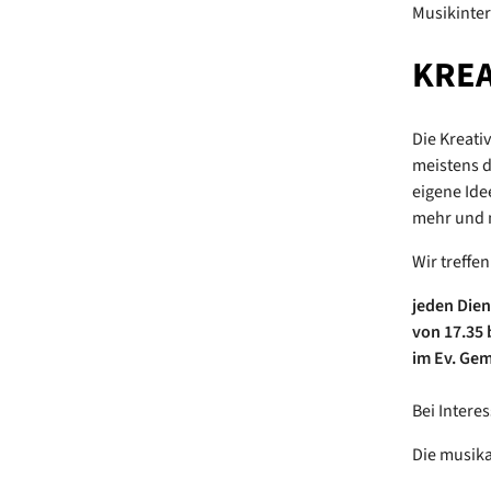
Musikinter
KREA
Die Kreati
meistens d
eigene Ide
mehr und 
Wir treffe
jeden Dien
von 17.35 
im Ev. Ge
Bei Intere
Die musika