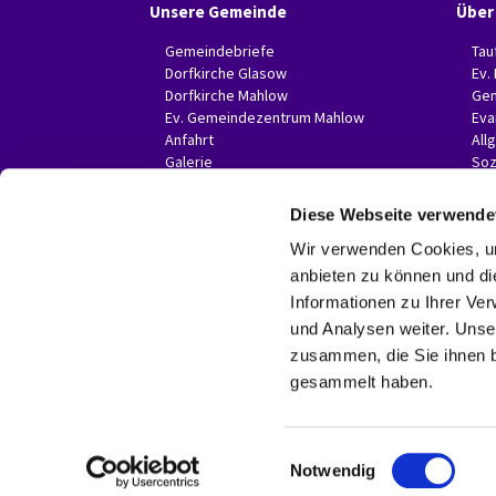
Unsere Gemeinde
Über
Gemeindebriefe
Tau
Dorfkirche Glasow
Ev.
Dorfkirche Mahlow
Gem
Ev. Gemeindezentrum Mahlow
Eva
Anfahrt
All
Galerie
Soz
Invitas in der Presse
Diese Webseite verwende
Wir verwenden Cookies, um
anbieten zu können und di
Informationen zu Ihrer Ve
und Analysen weiter. Unse
zusammen, die Sie ihnen b
gesammelt haben.
E
Notwendig
i