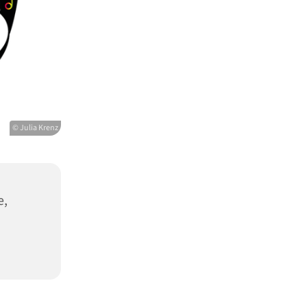
© Julia Krenz
e,