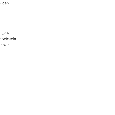
i den
ngen,
ntwickeln
n wir