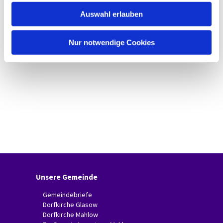
w
Auswahl erlauben
a
h
l
Nur notwendige Cookies
Unsere Gemeinde
Gemeindebriefe
Dorfkirche Glasow
Dorfkirche Mahlow