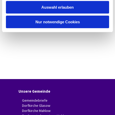
w
Auswahl erlauben
a
h
l
Nur notwendige Cookies
Unsere Gemeinde
Gemeindebriefe
Dorfkirche Glasow
Dorfkirche Mahlow