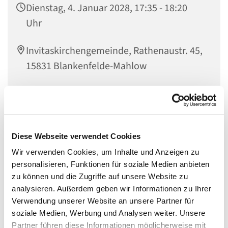
Dienstag, 4. Januar 2028, 17:35 - 18:20
Uhr
Invitaskirchengemeinde, Rathenaustr. 45,
15831 Blankenfelde-Mahlow
Musikinteressierte Kinder im Übergang zum Jugendalter
sind genau richtig bei den
Diese Webseite verwendet Cookies
Wir verwenden Cookies, um Inhalte und Anzeigen zu
KREATIVEN KÖPFEN
personalisieren, Funktionen für soziale Medien anbieten
zu können und die Zugriffe auf unsere Website zu
analysieren. Außerdem geben wir Informationen zu Ihrer
Die Kreativen Köpfe haben sich aus den
Verwendung unserer Website an unsere Partner für
Gemeindemusikern entwickelt. Wir singen, meistens
soziale Medien, Werbung und Analysen weiter. Unsere
deutsche oder englische Songs des 20. und 21.
Partner führen diese Informationen möglicherweise mit
Jahrhunderts, und entwickeln eigene Ideen zur