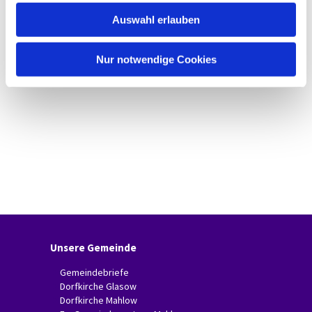
w
Auswahl erlauben
a
h
l
Nur notwendige Cookies
Unsere Gemeinde
Gemeindebriefe
Dorfkirche Glasow
Dorfkirche Mahlow