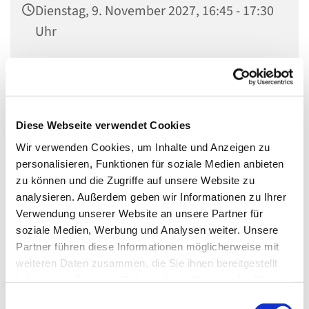
Dienstag, 9. November 2027, 16:45 - 17:30
Uhr
Invitaskirchengemeinde, Rathenaustr. 45,
15831 Blankenfelde-Mahlow
Diese Webseite verwendet Cookies
Wir verwenden Cookies, um Inhalte und Anzeigen zu
Bist Du ein Grundschulkind und hast Lust, Musik zu
personalisieren, Funktionen für soziale Medien anbieten
machen? Dann bist Du bei uns genau richtig! Melde Dich
zu können und die Zugriffe auf unsere Website zu
per Mail
julia.krenz@kkzf.de
oder telefonisch im
analysieren. Außerdem geben wir Informationen zu Ihrer
Gemeindebüro (03379 – 374407).
Verwendung unserer Website an unsere Partner für
soziale Medien, Werbung und Analysen weiter. Unsere
Wir sind die Gemeindemusiker und treffen uns
Partner führen diese Informationen möglicherweise mit
normalerweise
weiteren Daten zusammen, die Sie ihnen bereitgestellt
haben oder die sie im Rahmen Ihrer Nutzung der Dienste
jeden Dienstag
gesammelt haben.
von 16.45 bis 17.30 Uhr
E