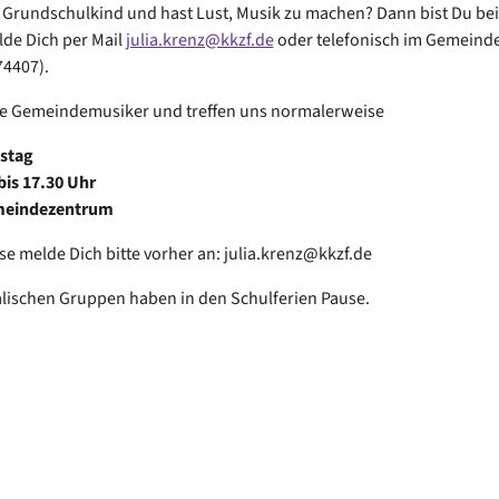
n Grundschulkind und hast Lust, Musik zu machen? Dann bist Du be
elde Dich per Mail
julia.krenz@kkzf.de
oder telefonisch im Gemeind
74407).
ie Gemeindemusiker und treffen uns normalerweise
nstag
bis 17.30 Uhr
meindezentrum
sse melde Dich bitte vorher an: julia.krenz@kkzf.de
lischen Gruppen haben in den Schulferien Pause.