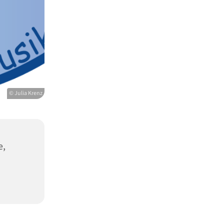
© Julia Krenz
e,