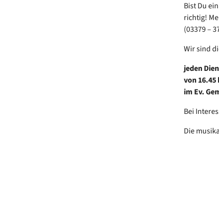
Bist Du ei
richtig! M
(03379 – 3
Wir sind d
jeden Die
von 16.45 
im Ev. Ge
Bei Intere
Die musika