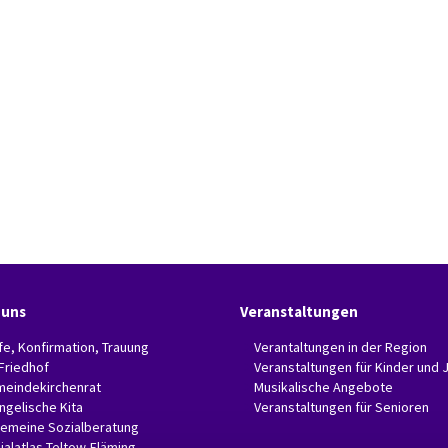
 uns
Veranstaltungen
fe, Konfirmation, Trauung
Verantaltungen in der Region
 Friedhof
Veranstaltungen für Kinder und 
eindekirchenrat
Musikalische Angebote
ngelische Kita
Veranstaltungen für Senioren
gemeine Sozialberatung
ialatlas Teltow-Fläming