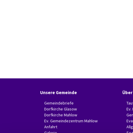
Unsere Gemeinde
Über
Gemeindebriefe
Tau
Dorfkirche Glasow
Ev.
Dorfkirche Mahlow
Gem
Ev. Gemeindezentrum Mahlow
Eva
Anfahrt
All
Galerie
Soz