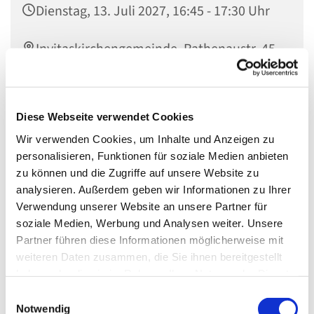
Dienstag, 13. Juli 2027, 16:45 - 17:30 Uhr
Invitaskirchengemeinde, Rathenaustr. 45,
15831 Blankenfelde-Mahlow
Diese Webseite verwendet Cookies
Wir verwenden Cookies, um Inhalte und Anzeigen zu
Bist Du ein Grundschulkind und hast Lust, Musik zu
personalisieren, Funktionen für soziale Medien anbieten
machen? Dann bist Du bei uns genau richtig! Melde Dich
zu können und die Zugriffe auf unsere Website zu
per Mail
julia.krenz@kkzf.de
oder telefonisch im
analysieren. Außerdem geben wir Informationen zu Ihrer
Gemeindebüro (03379 – 374407).
Verwendung unserer Website an unsere Partner für
Wir sind die Gemeindemusiker und treffen uns
soziale Medien, Werbung und Analysen weiter. Unsere
normalerweise
Partner führen diese Informationen möglicherweise mit
weiteren Daten zusammen, die Sie ihnen bereitgestellt
jeden Dienstag
haben oder die sie im Rahmen Ihrer Nutzung der Dienste
von 16.45 bis 17.30 Uhr
gesammelt haben.
E
im Ev. Gemeindezentrum
Notwendig
i