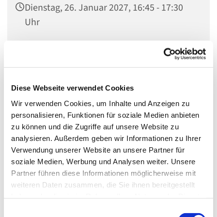
Dienstag, 26. Januar 2027, 16:45 - 17:30
Uhr
Invitaskirchengemeinde, Rathenaustr. 45,
15831 Blankenfelde-Mahlow
Diese Webseite verwendet Cookies
Wir verwenden Cookies, um Inhalte und Anzeigen zu
Bist Du ein Grundschulkind und hast Lust, Musik zu
personalisieren, Funktionen für soziale Medien anbieten
machen? Dann bist Du bei uns genau richtig! Melde Dich
zu können und die Zugriffe auf unsere Website zu
per Mail
julia.krenz@kkzf.de
oder telefonisch im
analysieren. Außerdem geben wir Informationen zu Ihrer
Gemeindebüro (03379 – 374407).
Verwendung unserer Website an unsere Partner für
soziale Medien, Werbung und Analysen weiter. Unsere
Wir sind die Gemeindemusiker und treffen uns
Partner führen diese Informationen möglicherweise mit
normalerweise
weiteren Daten zusammen, die Sie ihnen bereitgestellt
haben oder die sie im Rahmen Ihrer Nutzung der Dienste
jeden Dienstag
gesammelt haben.
von 16.45 bis 17.30 Uhr
E