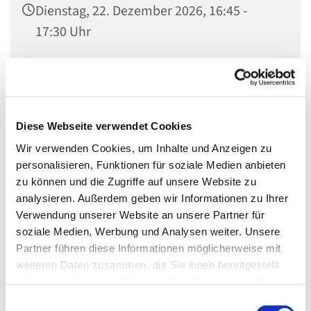
Dienstag, 22. Dezember 2026, 16:45 -
17:30 Uhr
Invitaskirchengemeinde, Rathenaustr. 45,
15831 Blankenfelde-Mahlow
Diese Webseite verwendet Cookies
Wir verwenden Cookies, um Inhalte und Anzeigen zu
Bist Du ein Grundschulkind und hast Lust, Musik zu
personalisieren, Funktionen für soziale Medien anbieten
machen? Dann bist Du bei uns genau richtig! Melde Dich
zu können und die Zugriffe auf unsere Website zu
per Mail
julia.krenz@kkzf.de
oder telefonisch im
analysieren. Außerdem geben wir Informationen zu Ihrer
Gemeindebüro (03379 – 374407).
Verwendung unserer Website an unsere Partner für
soziale Medien, Werbung und Analysen weiter. Unsere
Wir sind die Gemeindemusiker und treffen uns
Partner führen diese Informationen möglicherweise mit
normalerweise
weiteren Daten zusammen, die Sie ihnen bereitgestellt
haben oder die sie im Rahmen Ihrer Nutzung der Dienste
jeden Dienstag
gesammelt haben.
von 16.45 bis 17.30 Uhr
E