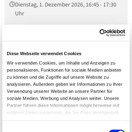
Dienstag, 1. Dezember 2026, 16:45 - 17:30
Uhr
Invitaskirchengemeinde, Rathenaustr. 45,
15831 Blankenfelde-Mahlow
Diese Webseite verwendet Cookies
Wir verwenden Cookies, um Inhalte und Anzeigen zu
Bist Du ein Grundschulkind und hast Lust, Musik zu
personalisieren, Funktionen für soziale Medien anbieten
machen? Dann bist Du bei uns genau richtig! Melde Dich
zu können und die Zugriffe auf unsere Website zu
per Mail
julia.krenz@kkzf.de
oder telefonisch im
analysieren. Außerdem geben wir Informationen zu Ihrer
Gemeindebüro (03379 – 374407).
Verwendung unserer Website an unsere Partner für
soziale Medien, Werbung und Analysen weiter. Unsere
Wir sind die Gemeindemusiker und treffen uns
Partner führen diese Informationen möglicherweise mit
normalerweise
weiteren Daten zusammen, die Sie ihnen bereitgestellt
haben oder die sie im Rahmen Ihrer Nutzung der Dienste
jeden Dienstag
gesammelt haben.
von 16.45 bis 17.30 Uhr
E