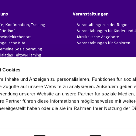
 uns
Veranstaltungen
fe, Konfirmation, Trauung
Verantaltungen in der Region
 Friedhof
Veranstaltungen für Kinder und 
eindekirchenrat
Musikalische Angebote
ngelische Kita
Veranstaltungen für Senioren
gemeine Sozialberatung
ialatlas Teltow-Fläming
t Cookies
 Inhalte und Anzeigen zu personalisieren, Funktionen für sozia
e Zugriffe auf unsere Website zu analysieren. Außerdem geben w
Evangelische Invitaskirchengemeinde Glasow-Mahlow

Rathenaustr. 45
rwendung unserer Website an unsere Partner für soziale Medien
15831 Blankenfelde-Mahlow
re Partner führen diese Informationen möglicherweise mit weite
Telefon: 03379 374407 Fax: 03379 374470

ereitgestellt haben oder die sie im Rahmen Ihrer Nutzung der D
invitaskg-glasow-mahlow@kkzf.de

Kontaktinformationen
Datenschutzerklärung
ChurchDesk-Login