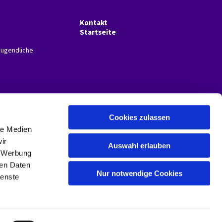
Kontakt
Startseite
Jugendliche
Cookies zulassen
le Medien
ir
Auswahl erlauben
, Werbung
ren Daten
Nur notwendige Cookies
ienste