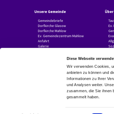
Unsere Gemeinde
Über
Gemeindebriefe
Tau
Dorfkirche Glasow
Ev.
Dorfkirche Mahlow
Gem
Ev. Gemeindezentrum Mahlow
Eva
Anfahrt
All
Galerie
Soz
Invitas in der Presse
Diese Webseite verwende
Wir verwenden Cookies, um
anbieten zu können und di
Informationen zu Ihrer Ve
und Analysen weiter. Unse
zusammen, die Sie ihnen b
gesammelt haben.